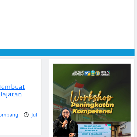
Membuat
lajaran
Jombang
Jul