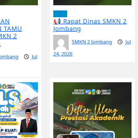
Berita
AAN
📢 Rapat Dinas SMKN 2
N TAMU
Jombang
MKN 2
SMKN 2 Jombang
Jul
️
24, 2026
Jombang
Jul