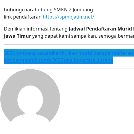
hubungi narahubung SMKN 2 Jombang
link pendaftaran
https://spmbjatim.net/
Demikian informasi tentang
Jadwal Pendaftaran Murid 
Jawa Timur
yang dapat kami sampaikan, semoga berman
2025
jombang
kecantikan
kuliner
murid baru
pendaftaran
jombang
spmb
spmb 2025
tata boga
tata busana