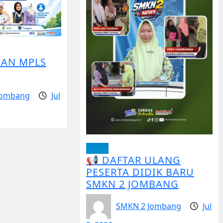
AN MPLS
Jombang
Jul
Berita
📢 DAFTAR ULANG
PESERTA DIDIK BARU
SMKN 2 JOMBANG
SMKN 2 Jombang
Jul