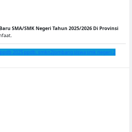
Baru SMA/SMK Negeri Tahun 2025/2026 Di Provinsi
faat.
ppdb 2025
ppdb. smkn2jombang
siswa
smk negeri 2