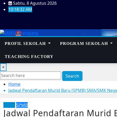
Sabtu, 8 Agustus 2026
10:18:33 AM
PROFIL SEKOLAH
PROGRAM SEKOLAH
TEACHING FACTORY
×
Search
Home
Jadwal Pendaftaran Murid Baru (SPMB) SMA/SMK Neger
Berita
SPMB
Jadwal Pendaftaran Murid