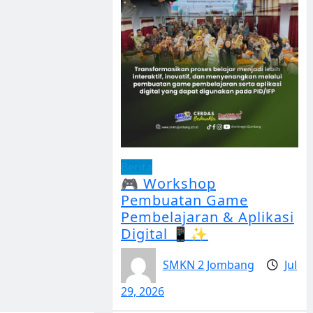
Berita
🎮 Workshop
Pembuatan Game
Pembelajaran & Aplikasi
Digital 📱✨
SMKN 2 Jombang
Jul
29, 2026