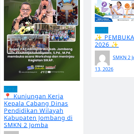
Berita
✨ PEMBUKA
2026 ✨
SMKN 2 
13, 2026
Berita
📍 Kunjungan Kerja
Kepala Cabang Dinas
Pendidikan Wilayah
Kabupaten Jombang di
SMKN 2 Jomba