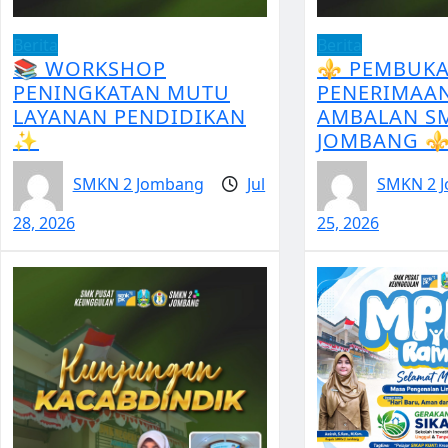
Berita
Berita
📚 WORKSHOP
⚜️ PEMBUK
PENINGKATAN MUTU
PENERIMAA
LAYANAN PENDIDIKAN
AMBALAN S
✨
JOMBANG ⚜
SMKN 2 Jombang
Jul
SMKN 2 
28, 2026
25, 2026