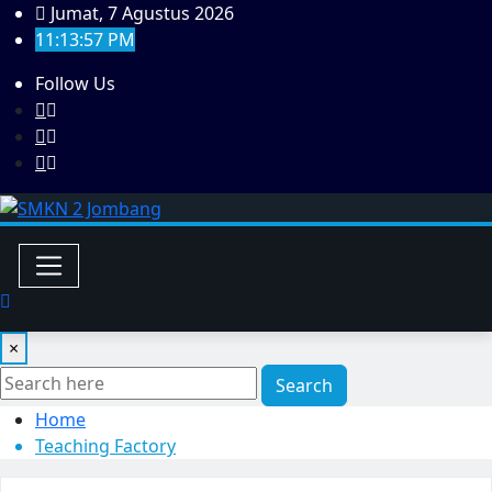
Skip
Jumat, 7 Agustus 2026
to
11:13:57 PM
content
Follow Us
×
Search
Home
Teaching Factory