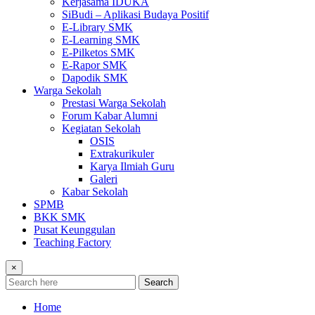
Kerjasama IDUKA
SiBudi – Aplikasi Budaya Positif
E-Library SMK
E-Learning SMK
E-Pilketos SMK
E-Rapor SMK
Dapodik SMK
Warga Sekolah
Prestasi Warga Sekolah
Forum Kabar Alumni
Kegiatan Sekolah
OSIS
Extrakurikuler
Karya Ilmiah Guru
Galeri
Kabar Sekolah
SPMB
BKK SMK
Pusat Keunggulan
Teaching Factory
×
Search
Home