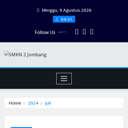
Skip
Minggu, 9 Agustus 2026
to
content
04:31
Follow Us
Home
2024
Juli