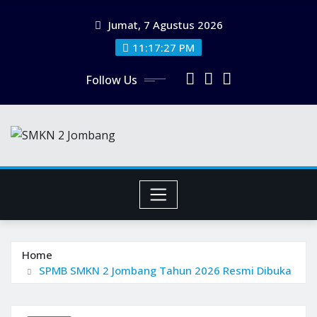
Skip
Jumat, 7 Agustus 2026
to
content
11:17:28 PM
Follow Us
Home
SPMB SMKN 2 Jombang Tahun 2026 Resmi Dibuka