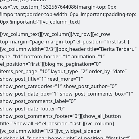
css=”.vc_custom_1532567644086{margin-top: 0px
!important;border-top-width: 0px !important;padding-top:
0px !important;}”][vc_column_text]
[/vc_column_text][/vc_column][/vc_row][vc_row
top_margin=”page_margin_top” el_position=”first last”]
[vc_column width=”2/3″][box_header title=”Berita Terbaru”
type=”h1″ bottom_border=”1″ animation=”1″
el_position=”first”][blog mc_pagination=”0″
items_per_page=”10″ layout_type=”2″ order_by=”date”
show_post_title=”1″ read_more=”1″
show_post_categories=”1″ show_post_author=”0″
show_post_date_box=”1″ show_post_comments_box=”1″
show_post_comments_label=”0″
show_post_date_footer=”0″
show_post_comments_footer=”0″][show_all_button
title=”Show all →” el_position=”last”][/vc_column]
[vc_column width=”1/3″][vc_widget_sidebar
sidebar_id=”sidebar-home-right” el_position=”first last”]