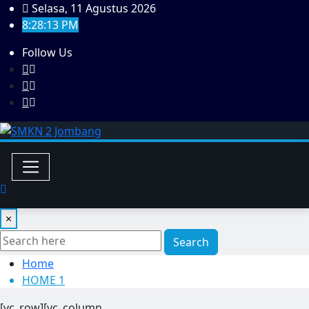
Skip
Selasa, 11 Agustus 2026
to
8:28:13 PM
content
Follow Us
×
Search
Home
HOME 1
[vc_row][vc_column