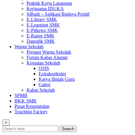
Praktik Kerja Lapangan
Kerjasama IDUKA
SiBudi – Aplikasi Budaya Positif
E-Library SMK
E-Learning SMK
E-Pilketos SMK
E-Rapor SMK
Dapodik SMK
Warga Sekolah
Prestasi Warga Sekolah
Forum Kabar Alumni
Kegiatan Sekolah
OSIS
Extrakurikuler
Karya Ilmiah Guru
Galeri
Kabar Sekolah
SPMB
BKK SMK
Pusat Keunggulan
Teaching Factory
×
Search