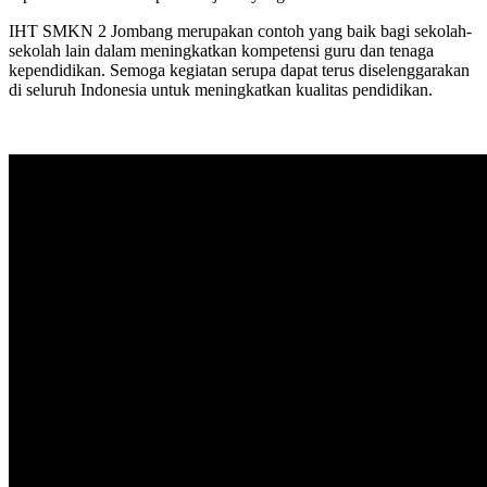
IHT SMKN 2 Jombang merupakan contoh yang baik bagi sekolah-
sekolah lain dalam meningkatkan kompetensi guru dan tenaga
kependidikan. Semoga kegiatan serupa dapat terus diselenggarakan
di seluruh Indonesia untuk meningkatkan kualitas pendidikan.