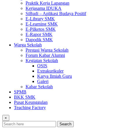
Praktik Kerja Lapangan
Kerjasama IDUKA
SiBudi – Aplikasi Budaya Positif
E-Library SMK
E-Learning SMK
E-Pilketos SMK
E-Rapor SMK
Dapodik SMK
Warga Sekolah
Prestasi Warga Sekolah
Forum Kabar Alumni
Kegiatan Sekolah
OSIS
Extrakurikuler
Karya Ilmiah Guru
Galeri
Kabar Sekolah
SPMB
BKK SMK
Pusat Keunggulan
Teaching Factory
×
Search