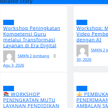
Related Story
Berita
Berita
Workshop Peningkatan
Workshop: 
Kompetensi Guru
Video Pembe
melalui Transformasi
dengan AI
Layanan di Era Digital
SMKN 2 
SMKN 2 Jombang
30, 2026
Agu 3, 2026
Berita
Berita
📚 WORKSHOP
⚜️ PEMBUK
PENINGKATAN MUTU
PENERIMAA
LAYANAN PENDIDIKAN
AMBALAN S