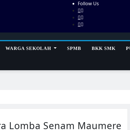
Follow Us
WARGA SEKOLAH
SPMB
BKK SMK
P
ara Lomba Senam Maumere