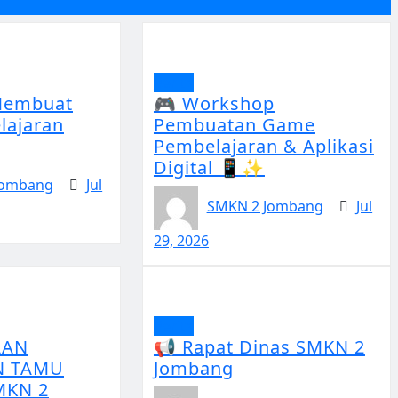
Berita
Membuat
🎮 Workshop
lajaran
Pembuatan Game
Pembelajaran & Aplikasi
Digital 📱✨
Jombang
Jul
SMKN 2 Jombang
Jul
29, 2026
Berita
AAN
📢 Rapat Dinas SMKN 2
N TAMU
Jombang
MKN 2