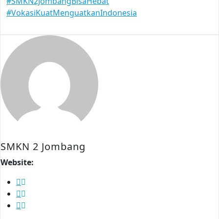
#SMKN2JombangBisaHebat
#VokasiKuatMenguatkanIndonesia
SMKN 2 Jombang
Website: