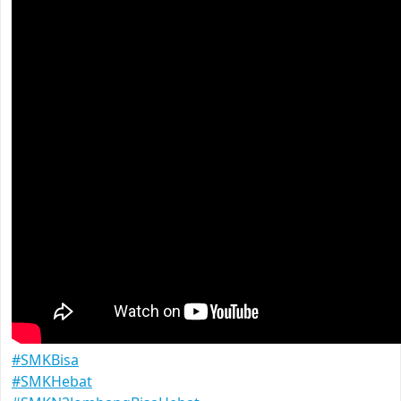
#SMKBisa
#SMKHebat