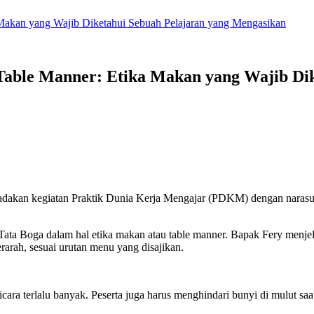
Makan yang Wajib Diketahui Sebuah Pelajaran yang Mengasikan
able Manner: Etika Makan yang Wajib Dik
akan kegiatan Praktik Dunia Kerja Mengajar (PDKM) dengan narasum
ta Boga dalam hal etika makan atau table manner. Bapak Fery menjela
rah, sesuai urutan menu yang disajikan.
icara terlalu banyak. Peserta juga harus menghindari bunyi di mulut