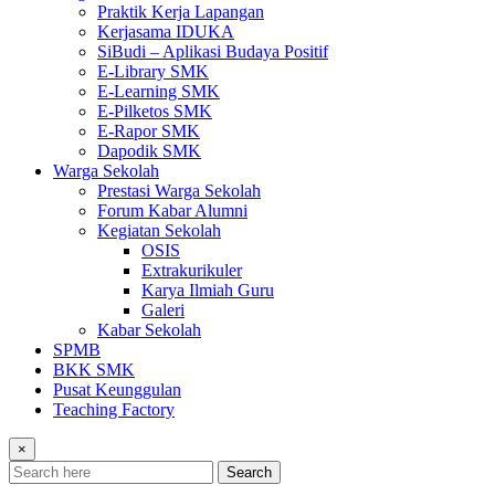
Praktik Kerja Lapangan
Kerjasama IDUKA
SiBudi – Aplikasi Budaya Positif
E-Library SMK
E-Learning SMK
E-Pilketos SMK
E-Rapor SMK
Dapodik SMK
Warga Sekolah
Prestasi Warga Sekolah
Forum Kabar Alumni
Kegiatan Sekolah
OSIS
Extrakurikuler
Karya Ilmiah Guru
Galeri
Kabar Sekolah
SPMB
BKK SMK
Pusat Keunggulan
Teaching Factory
×
Search