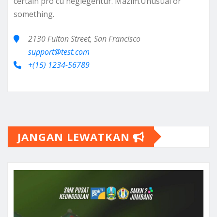
certain pro cu neglegentur.
Mazim.Unusual or
something.
2130 Fulton Street, San Francisco
support@test.com
+(15) 1234-56789
JANGAN LEWATKAN