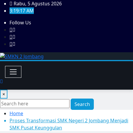
Skip
Rabu, 5 Agustus 2026
to
3:19:18 AM
content
Follow Us
×
Search
Home
Proses Transformasi SMK Negeri 2 Jombang Menjadi
SMK Pusat Keunggulan