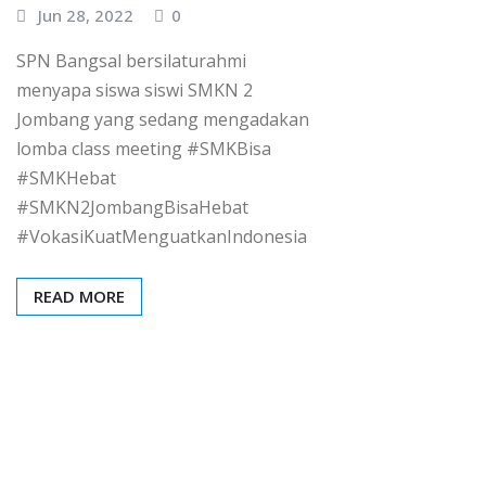
Jun 28, 2022
0
SPN Bangsal bersilaturahmi
menyapa siswa siswi SMKN 2
Jombang yang sedang mengadakan
lomba class meeting #SMKBisa
#SMKHebat
#SMKN2JombangBisaHebat
#VokasiKuatMenguatkanIndonesia
READ MORE